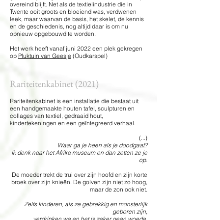
overeind blijft. Net als de textielindustrie die in
Twente ooit groots en bloeiend was, verdwenen
leek, maar waarvan de basis, het skelet, de kennis
en de geschiedenis, nog altijd daar is om nu
opnieuw opgebouwd te worden.
Het werk heeft vanaf juni 2022 een plek gekregen
op
Pluktuin van Geesje
(Oudkarspel)
Rariteitenkabinet (2021)
Rariteitenkabinet is een installatie die bestaat uit
een handgemaakte houten tafel, sculpturen en
collages van textiel, gedraaid hout,
kindertekeningen en een geïntegreerd verhaal.
(...)
Waar ga je heen als je doodgaat?
Ik denk naar het Afrika museum en dan zetten ze je
op.
De moeder trekt de trui over zijn hoofd en zijn korte
broek over zijn knieën. De golven zijn niet zo hoog,
maar de zon ook niet.
Zelfs kinderen, als ze gebrekkig en monsterlijk
geboren zijn,
verdrinken we en het is zeker geen woede,