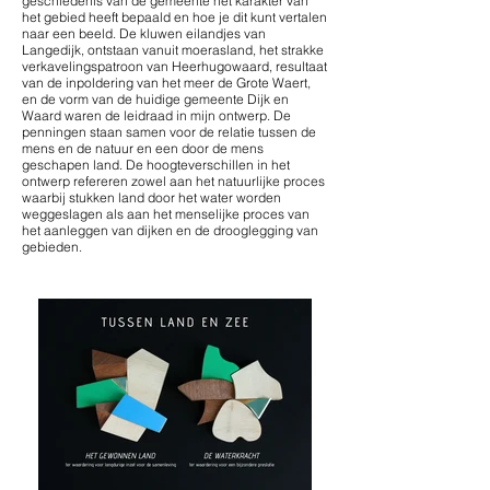
geschiedenis van de gemeente het karakter van
het gebied heeft bepaald en hoe je dit kunt vertalen
naar een beeld. De kluwen eilandjes van
Langedijk, ontstaan vanuit moerasland, het strakke
verkavelingspatroon van Heerhugowaard, resultaat
van de inpoldering van het meer de Grote Waert,
en de vorm van de huidige gemeente Dijk en
Waard waren de leidraad in mijn ontwerp. De
penningen staan samen voor de relatie tussen de
mens en de natuur en een door de mens
geschapen land. De hoogteverschillen in het
ontwerp refereren zowel aan het natuurlijke proces
waarbij stukken land door het water worden
weggeslagen als aan het menselijke proces van
het aanleggen van dijken en de drooglegging van
gebieden.