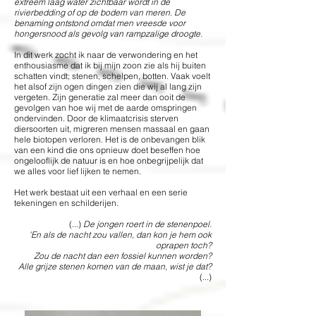
extreem laag water zichtbaar wordt in de
rivierbedding of op de bodem van meren. De
benaming ontstond omdat men vreesde voor
hongersnood als gevolg van rampzalige droogte.
In dit werk zocht ik naar de verwondering en het
enthousiasme dat ik bij mijn zoon zie als hij buiten
schatten vindt; stenen, schelpen, botten. Vaak voelt
het alsof zijn ogen dingen zien die wij al lang zijn
vergeten. Zijn generatie zal meer dan ooit de
gevolgen van hoe wij met de aarde omspringen
ondervinden. Door de klimaatcrisis sterven
diersoorten uit, migreren mensen massaal en gaan
hele biotopen verloren. Het is de onbevangen blik
van een kind die ons opnieuw doet beseffen hoe
ongelooflijk de natuur is en hoe onbegrijpelijk dat
we alles voor lief lijken te nemen.
Het werk bestaat uit een verhaal en een serie
tekeningen en schilderijen.
(...)
De jongen roert in de stenenpoel.
'En als de nacht zou vallen, dan kon je hem ook
oprapen toch?
Zou de nacht dan een fossiel kunnen worden?
Alle grijze stenen komen van de maan, wist je dat?
(...)