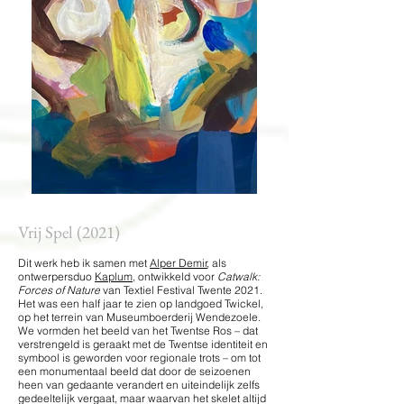
Vrij Spel (2021)
Dit werk heb ik samen met
Alper Demir
, als
ontwerpersduo
Kaplum
, ontwikkeld voor
Catwalk:
Forces of Nature
van Textiel Festival Twente 2021.
Het was een half jaar te zien op landgoed Twickel,
op het terrein van Museumboerderij Wendezoele.
We vormden het beeld van het Twentse Ros – dat
verstrengeld is geraakt met de Twentse identiteit en
symbool is geworden voor regionale trots – om tot
een monumentaal beeld dat door de seizoenen
heen van gedaante verandert en uiteindelijk zelfs
gedeeltelijk vergaat, maar waarvan het skelet altijd